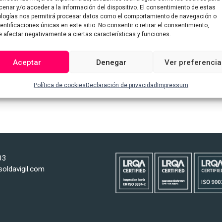
enar y/o acceder a la información del dispositivo. El consentimiento de estas
logías nos permitirá procesar datos como el comportamiento de navegación o
dentificaciones únicas en este sitio. No consentir o retirar el consentimiento,
 afectar negativamente a ciertas características y funciones.
Aceptar
Denegar
Ver preferencia
Política de cookies
Declaración de privacidad
Impressum
 Edítala o bórrala, ¡y comienza a escribir!
03
soldavigil.com