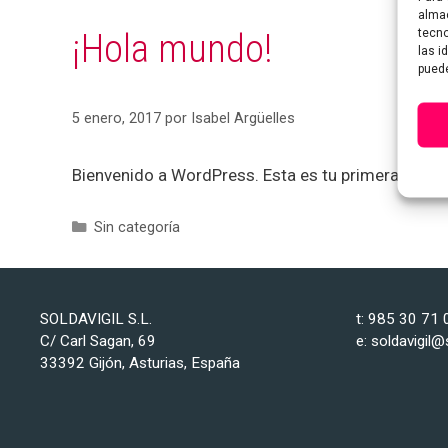
almac
tecno
¡Hola mundo!
las i
puede
5 enero, 2017
por
Isabel Argüelles
Bienvenido a WordPress. Esta es tu primera entrada.
Categorías
Sin categoría
SOLDAVIGIL S.L.
t: 985 30 71 
C/ Carl Sagan, 69
e: soldavigil@
33392 Gijón, Asturias, España